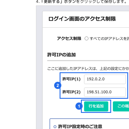
4.
「更新する」ボタン
をクリックして保存します。