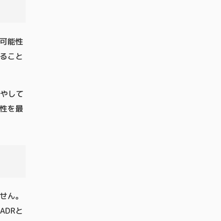
可能性
ること
やして
益性を最
ません。
DRと