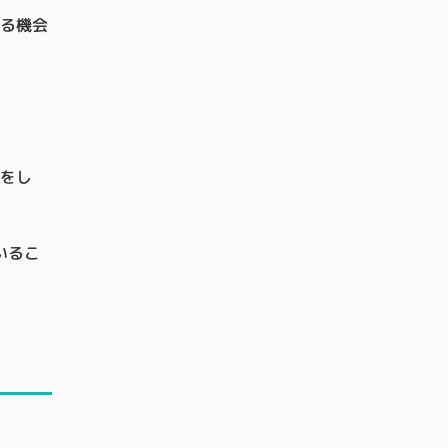
る機会
けをし
いるこ