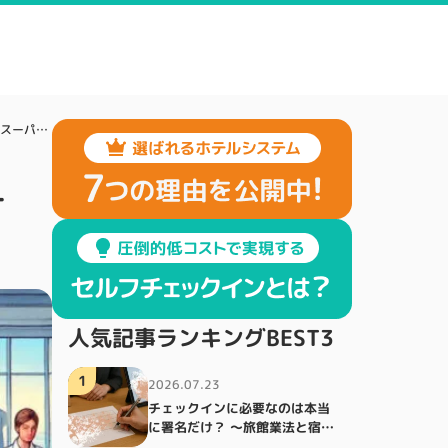
新プラン作成がスムーズだと売上を伸ばしやすい！楽天スーパーセール、じゃらんスペシャルウィークなど期間限定プランの作成で
ー
人気記事ランキングBEST3
1
2026.07.23
チェックインに必要なのは本当
に署名だけ？ ～旅館業法と宿泊
者名簿～