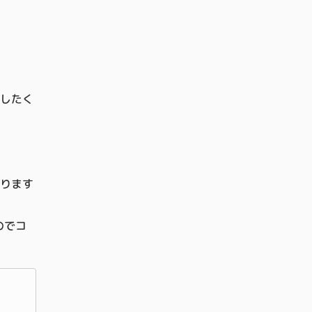
売したく
ります
のでコ