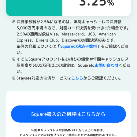
3.25
％
※ 決済手数料が2.5%になるのは、年間キャッシュレス決済額
3,000万円未満の​方で、​対面カード決済を​受け付けた​場合です。
2.5%の適用対象はVisa、Mastercard、JCB、American
Express、Diners Club、Discoverの対面決済のみです。
条件の詳細については「
Squareの​決済手数料
」をご確認くださ
い。
※ すでにS​quareアカウントをお持ちの場合や年間キャッシュレス
取引高が3000万円以上の場合は、Squareに
お問い合わせ
くださ
い。
※ Staysee対応の決済サービスは
こちら
からご確認ください。
Square導入のご相談はこちらから
年間キャッシュレス取引高が3000万円以上の場合は、
カスタマイズされた料金プランでご利用いただける可能性が​あります。